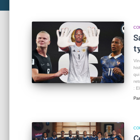
CO
S
t
Vin
his
qui
ret
: E
Pa
CO
C