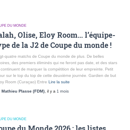
UPE DU MONDE
alah, Olise, Eloy Room… l’équipe-
ype de la J2 de Coupe du monde !
gt-quatre matchs de Coupe du monde de plus. De belles
toires, des premiers éliminés qui ne feront pas date, et des stars
 continuent de marquer la compétition de leur empreinte. Petit
our sur le top du top de cette deuxième journée. Gardien de but
loy Room (Curaçao) Entre
Lire la suite
r
Mathieu Plasse (FDM)
, il y a
1 mois
UPE DU MONDE
oupe du Monde 2026 : les listes