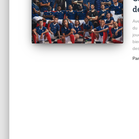
d
Ave
du 
jou
bie
des
Pa