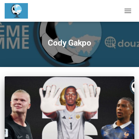
OUVRI
Cody Gakpo