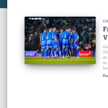
CO
F
V
Dan
l’É
de 
ne 
fai
Pa