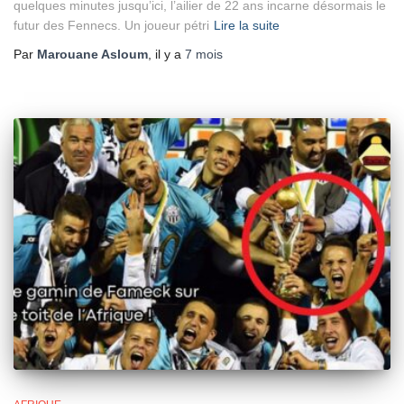
quelques minutes jusqu’ici, l’ailier de 22 ans incarne désormais le
futur des Fennecs. Un joueur pétri
Lire la suite
Par
Marouane Asloum
, il y a
7 mois