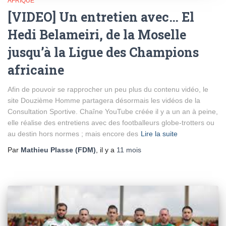
AFRIQUE
[VIDEO] Un entretien avec… El
Hedi Belameiri, de la Moselle
jusqu’à la Ligue des Champions
africaine
Afin de pouvoir se rapprocher un peu plus du contenu vidéo, le
site Douzième Homme partagera désormais les vidéos de la
Consultation Sportive. Chaîne YouTube créée il y a un an à peine,
elle réalise des entretiens avec des footballeurs globe-trotters ou
au destin hors normes ; mais encore des
Lire la suite
Par
Mathieu Plasse (FDM)
, il y a
11 mois