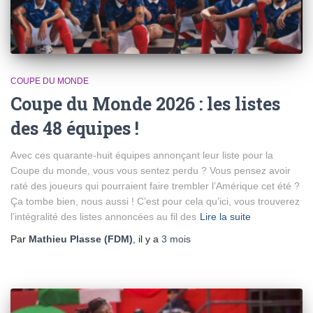
COUPE DU MONDE
Coupe du Monde 2026 : les listes
des 48 équipes !
Avec ces quarante-huit équipes annonçant leur liste pour la
Coupe du monde, vous vous sentez perdu ? Vous pensez avoir
raté des joueurs qui pourraient faire trembler l’Amérique cet été ?
Ça tombe bien, nous aussi ! C’est pour cela qu’ici, vous trouverez
l’intégralité des listes annoncées au fil des
Lire la suite
Par
Mathieu Plasse (FDM)
, il y a
3 mois