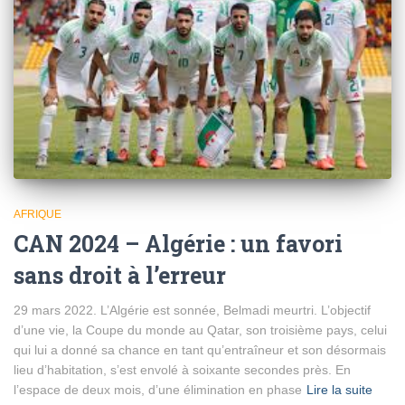
AFRIQUE
CAN 2024 – Algérie : un favori
sans droit à l’erreur
29 mars 2022. L’Algérie est sonnée, Belmadi meurtri. L’objectif
d’une vie, la Coupe du monde au Qatar, son troisième pays, celui
qui lui a donné sa chance en tant qu’entraîneur et son désormais
lieu d’habitation, s’est envolé à soixante secondes près. En
l’espace de deux mois, d’une élimination en phase
Lire la suite